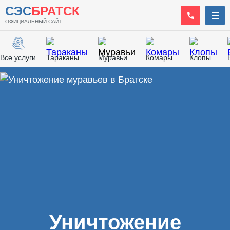
СЭС
БРАТСК
ОФИЦИАЛЬНЫЙ САЙТ
Все услуги
Тараканы
Муравьи
Комары
Клопы
Главная
/
Дезинсекция
/
Уничтожение муравьев
Уничтожение