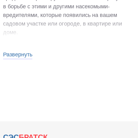
в борьбе с этими и другими насекомыми-
вредителями, которые появились на вашем
садовом участке или огороде, в квартире или
доме.
Развернуть
Виды муравьев
В квартире или на садовом участке могут
появиться несколько разновидностей муравьев.
Чаще всего нашим специалистам приходится
сталкиваться с такими видами насекомых-
вредителей:
Лесной рыжий муравей. Они отличаются
СЭС
БРАТСК
способностью строить большие муравейники,