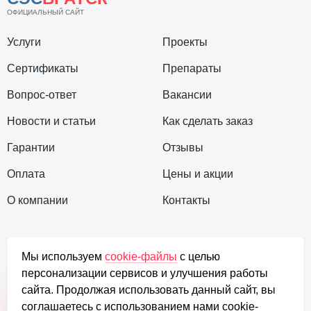
ОФИЦИАЛЬНЫЙ САЙТ
способны приносить большую пользу для
садового участка. Основная проблема связана с
Услуги
Проекты
тем, что эти муравьи занимаются разведением и
Сертификаты
Препараты
выпасом тли, которая относится к садовым
вредителям. Кроме того, эти насекомые
Вопрос-ответ
Вакансии
способствуют распространению семян
Новости и статьи
Как сделать заказ
дикорастущих сорняков.
Гарантии
Отзывы
Черный садовый муравей. Наиболее часто
Оплата
Цены и акции
встречаемый вид на всей территории страны.
О компании
Контакты
Способствует распространению тли, червецов,
обилие которых на участке будет гарантировано.
+7 (923) 035-4471
Бледноногий садовый муравей, который
Мы используем
cookie-файлы
с целью
обустраивает подземные колонии. Одна из
персонализации сервисов и улучшения работы
order@dezef.ru
сайта. Продолжая использовать данный сайт, вы
самых маленьких разновидностей этих
соглашаетесь с использованием нами cookie-