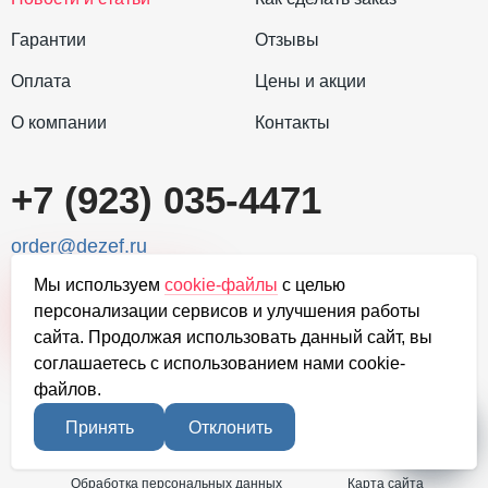
Гарантии
Отзывы
Оплата
Цены и акции
О компании
Контакты
+7 (923) 035-4471
order@dezef.ru
Мы используем
cookie-файлы
с целью
Задать вопрос
персонализации сервисов и улучшения работы
сайта. Продолжая использовать данный сайт, вы
соглашаетесь с использованием нами cookie-
файлов.
2010-2026, Официальный сайт санитарной службы, в г. Братск
Принять
Отклонить
Политика конфиденциальности
Обработка персональных данных
Карта сайта